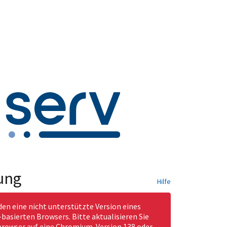
ung
Hilfe
den eine nicht unterstützte Version eines
asierten Browsers. Bitte aktualisieren Sie
rowser auf eine Chromium-Version 138 oder